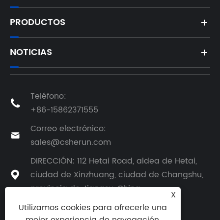
PRODUCTOS
NOTICIAS
Teléfono:

+86-15862371555
Correo electrónico:

sales@csherun.com
DIRECCIÓN: 112 Hetai Road, aldea de Hetai,
ciudad de Xinzhuang, ciudad de Changshu,

provincia de Jiangsu, China
X
Utilizamos cookies para ofrecerle una