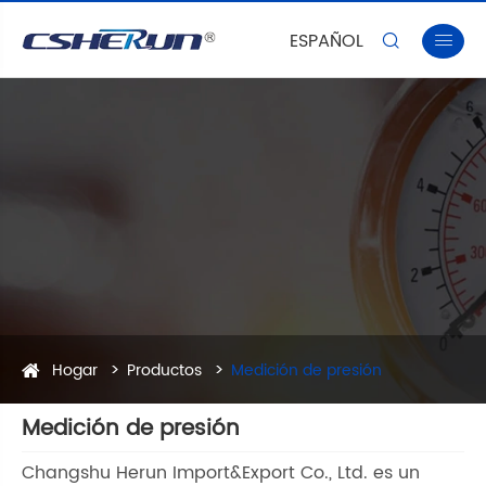
ESPAÑOL


Hogar
Productos
Medición de presión
Medición de presión
Changshu Herun Import&Export Co., Ltd. es un